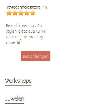
Tevredenheidsscore:
4.9
Beautiful earrings! So
stylish..great quality..will
definitely be ordering
more 😄
Beoordelingen
Workshops
Juwelen