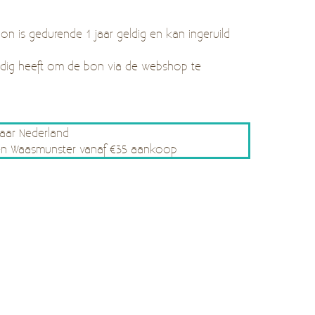
n is gedurende 1 jaar geldig en kan ingeruild
odig heeft om de bon via de webshop te
naar Nederland
le en Waasmunster vanaf €35 aankoop