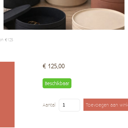
on €125
€ 125,00
Beschikbaar
Aantal