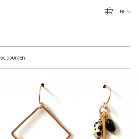
NL
kooppunten