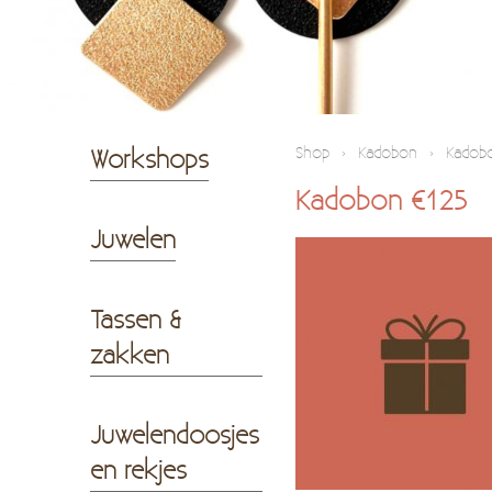
Workshops
Shop
›
Kadobon
›
Kadob
Kadobon €125
Juwelen
Tassen &
zakken
Juwelendoosjes
en rekjes