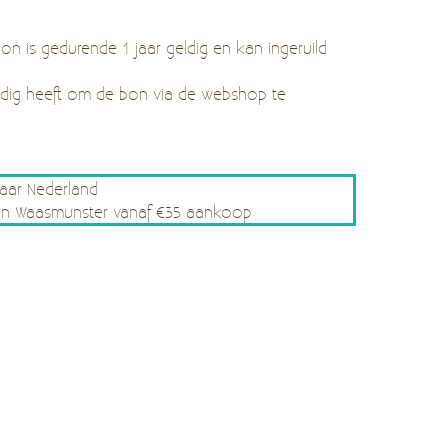
n is gedurende 1 jaar geldig en kan ingeruild
odig heeft om de bon via de webshop te
naar Nederland
le en Waasmunster vanaf €35 aankoop