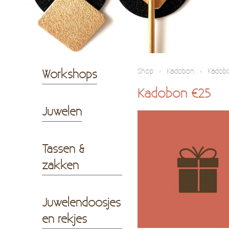
Workshops
Shop
›
Kadobon
›
Kadob
Kadobon €25
Juwelen
Tassen &
zakken
Juwelendoosjes
en rekjes