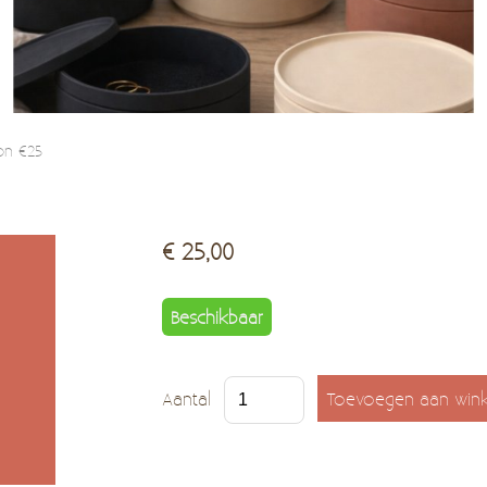
on €25
€ 25,00
Beschikbaar
Aantal