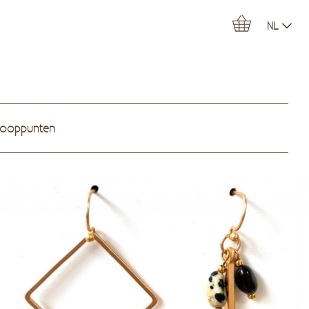
NL
kooppunten