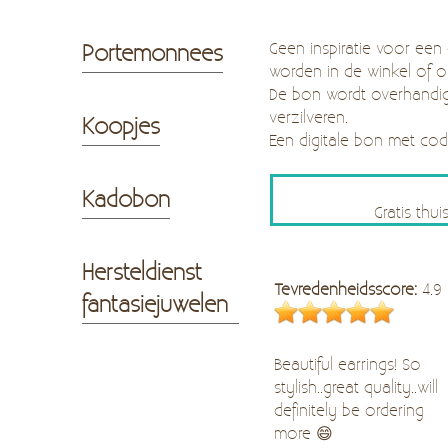
Geen inspiratie voor een
Portemonnees
worden in de winkel of 
De bon wordt overhandig
verzilveren.
Koopjes
Een digitale bon met c
Kadobon
Gratis thu
Hersteldienst
Tevredenheidsscore:
4.9
fantasiejuwelen
Beautiful earrings! So
stylish..great quality..will
definitely be ordering
more 😄