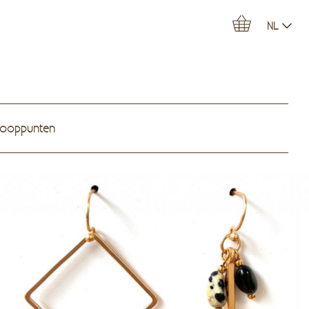
NL
kooppunten