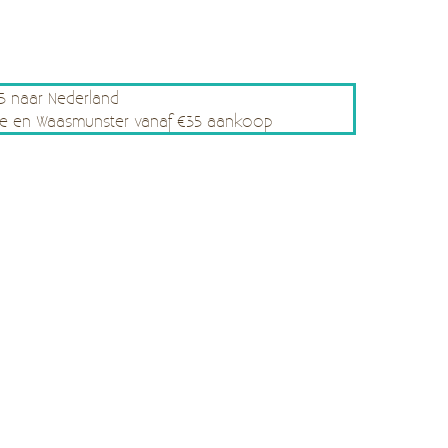
75 naar Nederland
rsele en Waasmunster vanaf €35 aankoop