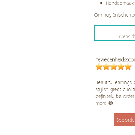
Handgema
Om hygiënische re
Gratis 
Tevredenheidssco
Beautiful earrings!
stylish..great quality
definitely be order
more 😄
Beoorde