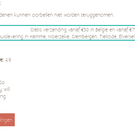
akt
denen kunnen oorbellen niet worden teruggenomen.
Gratis verzending vanaf €50 in België en vanaf €
thuislevering in Hamme, Moerzeke, Grembergen, Tielrode, Elve
re:
4.9
 So
..will
ing
lingen