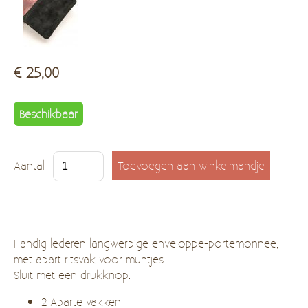
€ 25,00
Beschikbaar
Aantal
Handig lederen langwerpige enveloppe-portemonnee,
met apart ritsvak voor muntjes.
Sluit met een drukknop.
2 Aparte vakken