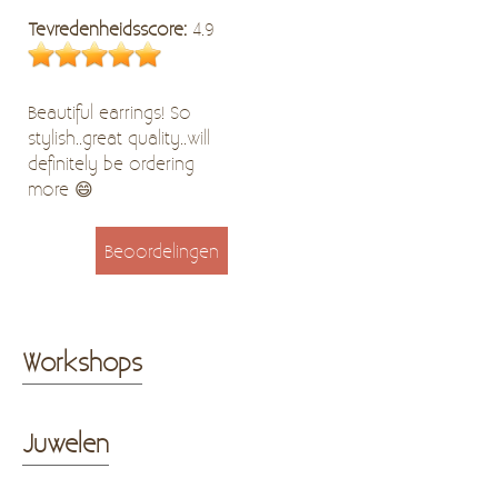
Tevredenheidsscore:
4.9
Beautiful earrings! So
stylish..great quality..will
definitely be ordering
more 😄
Beoordelingen
Workshops
Juwelen