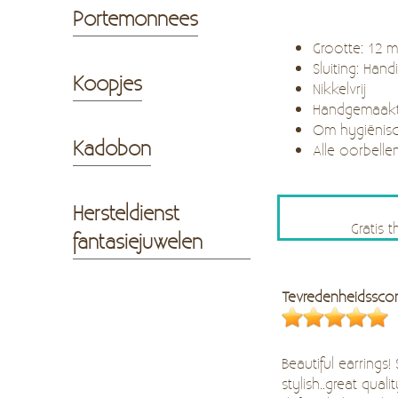
Portemonnees
Grootte: 12
Sluiting: Hand
Koopjes
Nikkelvrij
Handgemaak
Om hygiënisc
Kadobon
Alle oorbelle
Hersteldienst
Gratis 
fantasiejuwelen
Tevredenheidssco
Beautiful earrings!
stylish..great quality