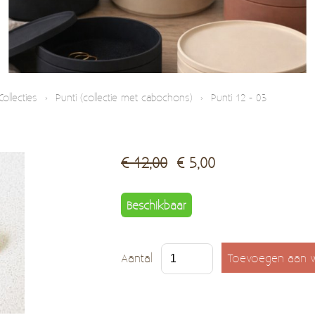
Collecties
›
Punti (collectie met cabochons)
›
Punti 12 - 03
€ 12,00
€ 5,00
Beschikbaar
Aantal