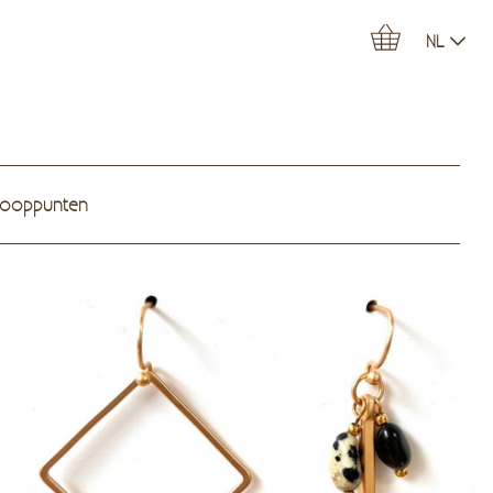
NL
kooppunten