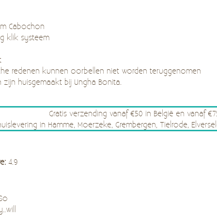
 mm Cabochon
ig klik systeem
t
he redenen kunnen oorbellen niet worden teruggenomen
n zijn huisgemaakt bij Ungha Bonita.
Gratis verzending vanaf €50 in België en vanaf €
thuislevering in Hamme, Moerzeke, Grembergen, Tielrode, Elve
re:
4.9
 So
..will