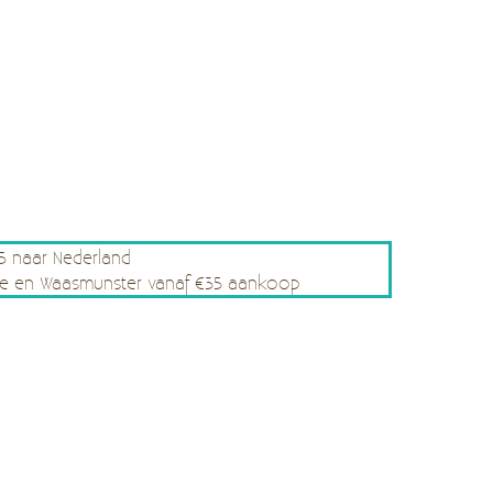
75 naar Nederland
rsele en Waasmunster vanaf €35 aankoop