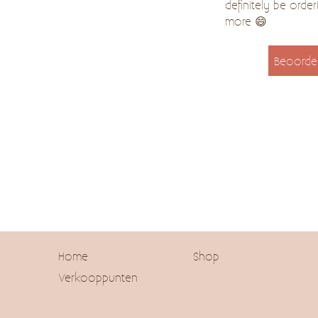
definitely be order
more 😄
Beoorde
Home
Shop
Verkooppunten