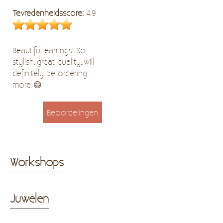
Tevredenheidsscore:
4.9
Beautiful earrings! So
stylish..great quality..will
definitely be ordering
more 😄
Beoordelingen
Workshops
Juwelen