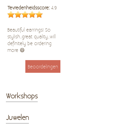
Tevredenheidsscore:
4.9
Beautiful earrings! So
stylish..great quality..will
definitely be ordering
more 😄
Beoordelingen
Workshops
Juwelen