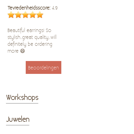
Tevredenheidsscore:
4.9
Beautiful earrings! So
stylish..great quality..will
definitely be ordering
more 😄
Beoordelingen
Workshops
Juwelen