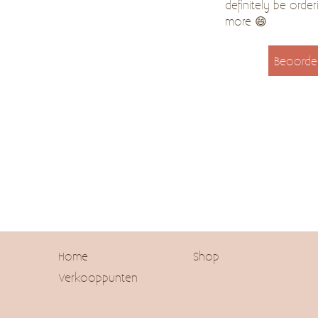
definitely be order
more 😄
Beoorde
Home
Shop
Verkooppunten