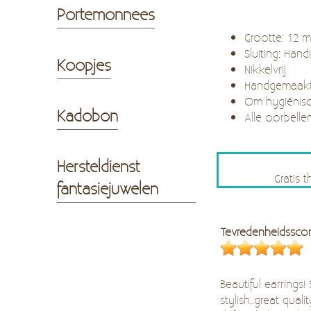
Portemonnees
Grootte: 12
Sluiting: Hand
Koopjes
Nikkelvrij
Handgemaak
Om hygiënisc
Kadobon
Alle oorbelle
Hersteldienst
Gratis 
fantasiejuwelen
Tevredenheidssco
Beautiful earrings!
stylish..great quality