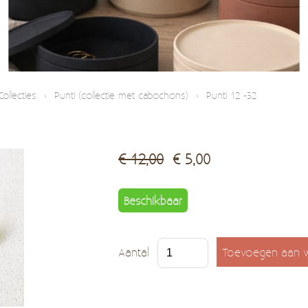
Collecties
›
Punti (collectie met cabochons)
›
Punti 12 -32
€ 12,00
€ 5,00
Beschikbaar
Aantal