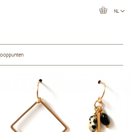
NL
kooppunten