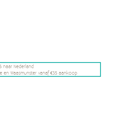
75 naar Nederland
rsele en Waasmunster vanaf €35 aankoop