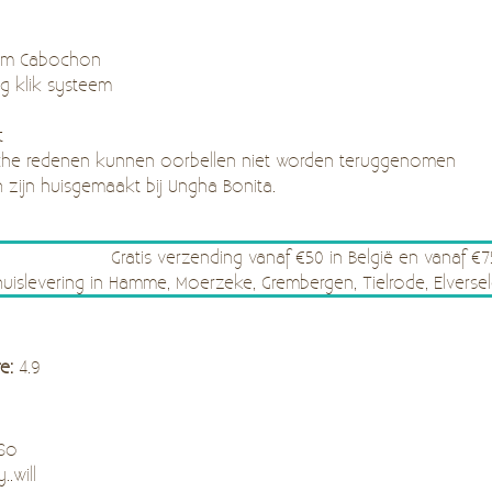
 mm Cabochon
ig klik systeem
t
he redenen kunnen oorbellen niet worden teruggenomen
n zijn huisgemaakt bij Ungha Bonita.
Gratis verzending vanaf €50 in België en vanaf €
thuislevering in Hamme, Moerzeke, Grembergen, Tielrode, Elve
re:
4.9
 So
..will