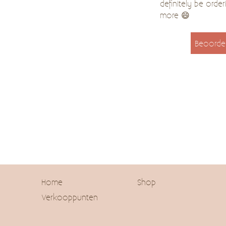
definitely be order
more 😄
Beoorde
Home
Shop
Verkooppunten