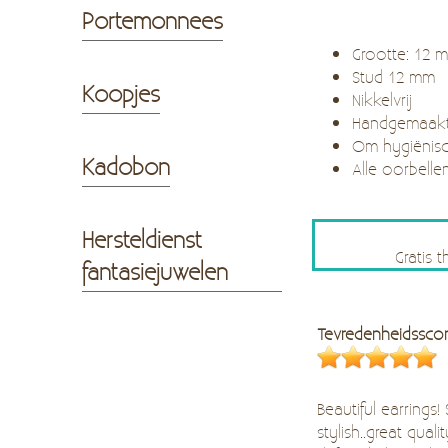
Portemonnees
Grootte: 12
Stud 12 mm
Koopjes
Nikkelvrij
Handgemaak
Om hygiënisc
Kadobon
Alle oorbelle
Hersteldienst
Gratis 
fantasiejuwelen
Tevredenheidssco
Beautiful earrings!
stylish..great quality