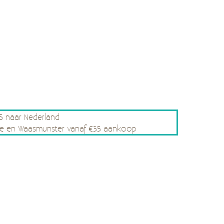
75 naar Nederland
rsele en Waasmunster vanaf €35 aankoop