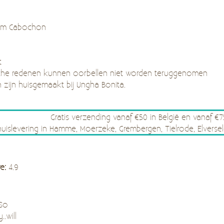
 mm Cabochon
t
he redenen kunnen oorbellen niet worden teruggenomen
n zijn huisgemaakt bij Ungha Bonita.
Gratis verzending vanaf €50 in België en vanaf €
thuislevering in Hamme, Moerzeke, Grembergen, Tielrode, Elve
re:
4.9
 So
..will