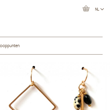
NL
kooppunten