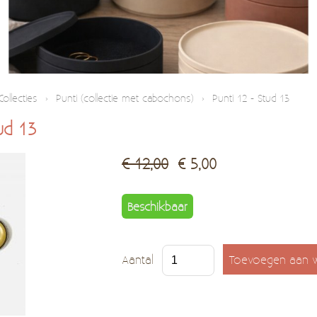
Collecties
›
Punti (collectie met cabochons)
›
Punti 12 - Stud 13
ud 13
€ 12,00
€ 5,00
Beschikbaar
Aantal