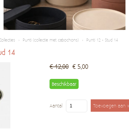
Collecties
›
Punti (collectie met cabochons)
›
Punti 12 - Stud 14
ud 14
€ 12,00
€ 5,00
Beschikbaar
Aantal