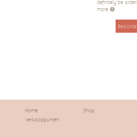
definitely be order
more 😄
Beoorde
Home
Shop
Verkooppunten