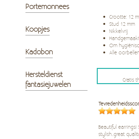
Portemonnees
Grootte: 12
Stud 12 mm
Koopjes
Nikkelvrij
Handgemaak
Om hygiënisc
Kadobon
Alle oorbelle
Hersteldienst
Gratis 
fantasiejuwelen
Tevredenheidssco
Beautiful earrings!
stylish..great quality