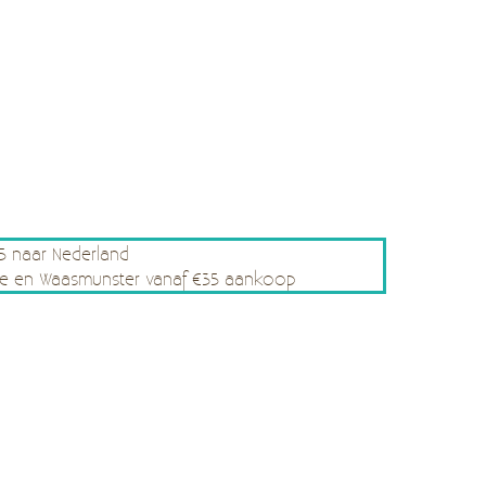
75 naar Nederland
rsele en Waasmunster vanaf €35 aankoop