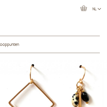
NL
kooppunten