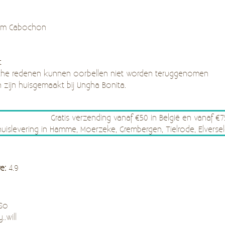
 mm Cabochon
t
he redenen kunnen oorbellen niet worden teruggenomen
n zijn huisgemaakt bij Ungha Bonita.
Gratis verzending vanaf €50 in België en vanaf €
thuislevering in Hamme, Moerzeke, Grembergen, Tielrode, Elve
re:
4.9
 So
..will