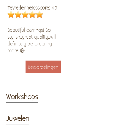
Tevredenheidsscore:
4.9
Beautiful earrings! So
stylish..great quality..will
definitely be ordering
more 😄
Beoordelingen
Workshops
Juwelen