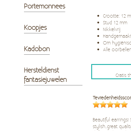
Portemonnees
Grootte: 12
Stud 12 mm
Koopjes
Nikkelvrij
Handgemaak
Om hygiënisc
Kadobon
Alle oorbelle
Hersteldienst
Gratis 
fantasiejuwelen
Tevredenheidssco
Beautiful earrings!
stylish..great quality