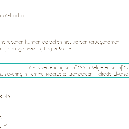
 mm Cabochon
t
he redenen kunnen oorbellen niet worden teruggenomen
n zijn huisgemaakt bij Ungha Bonita.
Gratis verzending vanaf €50 in België en vanaf €
thuislevering in Hamme, Moerzeke, Grembergen, Tielrode, Elve
re:
4.9
 So
..will