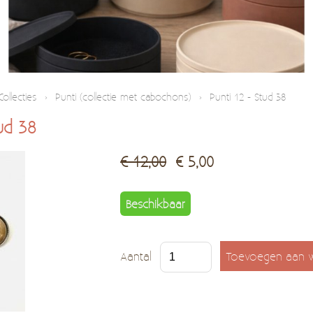
Collecties
›
Punti (collectie met cabochons)
›
Punti 12 - Stud 38
ud 38
€ 12,00
€ 5,00
Beschikbaar
Aantal