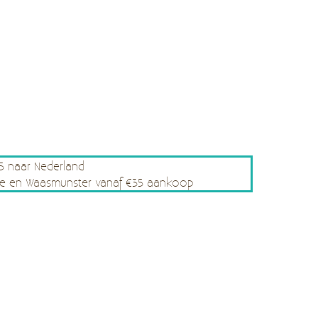
75 naar Nederland
rsele en Waasmunster vanaf €35 aankoop