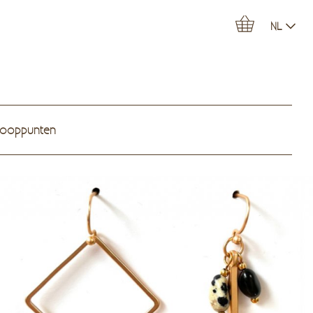
NL
kooppunten