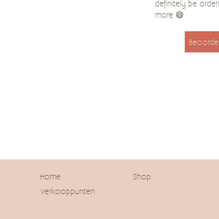
definitely be order
more 😄
Beoorde
Home
Shop
Verkooppunten