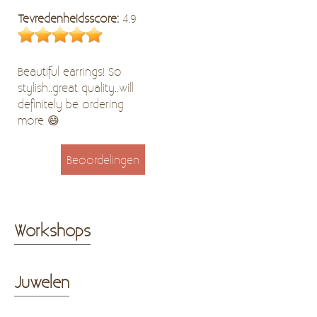
Tevredenheidsscore:
4.9
Beautiful earrings! So
stylish..great quality..will
definitely be ordering
more 😄
Beoordelingen
Workshops
Juwelen