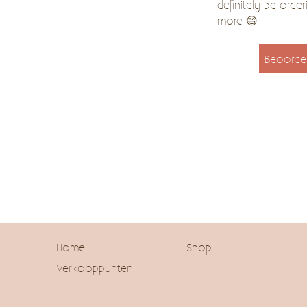
definitely be order
more 😄
Beoorde
Home
Shop
Verkooppunten