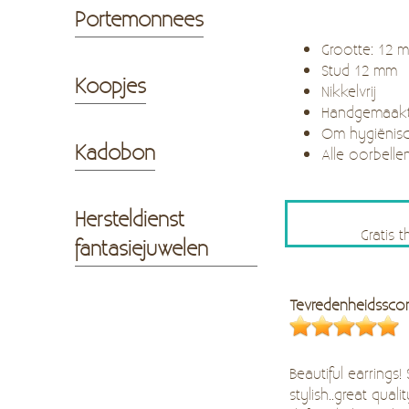
Portemonnees
Grootte: 12
Stud 12 mm
Koopjes
Nikkelvrij
Handgemaak
Om hygiënisc
Kadobon
Alle oorbelle
Hersteldienst
Gratis 
fantasiejuwelen
Tevredenheidssco
Beautiful earrings!
stylish..great quality