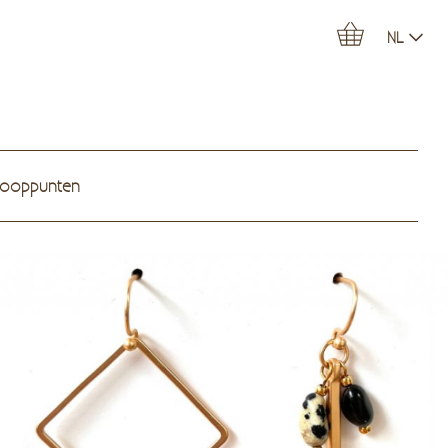
NL
kooppunten