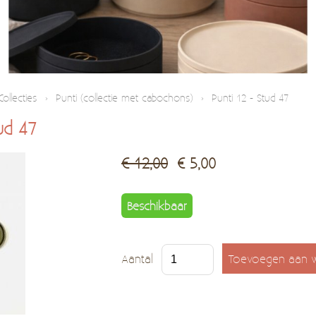
Collecties
›
Punti (collectie met cabochons)
›
Punti 12 - Stud 47
ud 47
€ 12,00
€ 5,00
Beschikbaar
Aantal