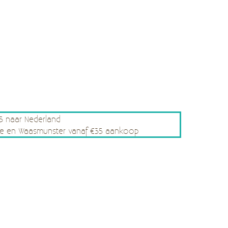
75 naar Nederland
rsele en Waasmunster vanaf €35 aankoop