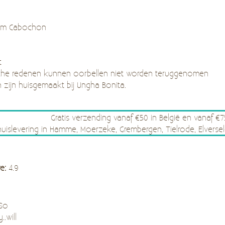
 mm Cabochon
t
he redenen kunnen oorbellen niet worden teruggenomen
n zijn huisgemaakt bij Ungha Bonita.
Gratis verzending vanaf €50 in België en vanaf €
thuislevering in Hamme, Moerzeke, Grembergen, Tielrode, Elve
re:
4.9
 So
..will