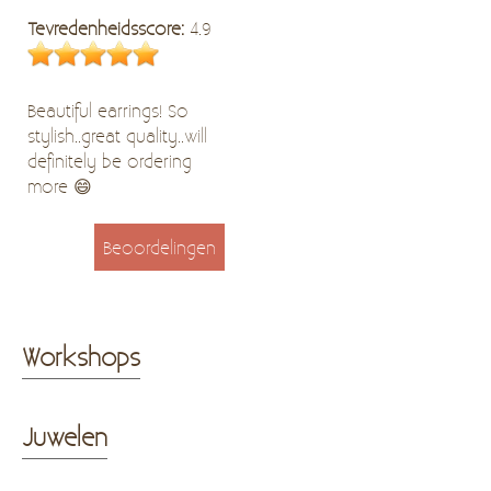
Tevredenheidsscore:
4.9
Beautiful earrings! So
stylish..great quality..will
definitely be ordering
more 😄
Beoordelingen
Workshops
Juwelen