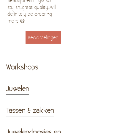
Beautiful earrings! So
stylish..great quality..will
definitely be ordering
more 😄
Beoordelingen
Workshops
Juwelen
Tassen & zakken
Juwelendoosjes en